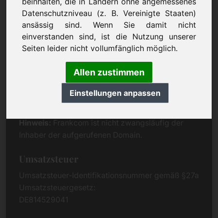
beinhalten, die in Ländern ohne angemessenes
Eichenring 3
Datenschutzniveau (z. B. Vereinigte Staaten)
94060 Pocking
ansässig sind. Wenn Sie damit nicht
Deutschland
einverstanden sind, ist die Nutzung unserer
Seiten leider nicht vollumfänglich möglich.
Kontakt
Telefon:
+49 (0)8538 912 99 00
Allen zustimmen
Telefax:
+49 (0)8538 91 20 55
Einstellungen anpassen
E-Mail:
buy@frankcom.info
Hinweis:
Frankcom ist nicht zwangsläufig der
Inhaber der aufgerufenen Domain.
Umsatzsteuer
Umsatzsteuer-Identifikationsnummer gemäß §27a
Umsatzsteuergesetz:
DE814529041