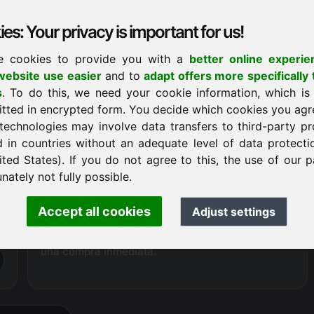
de agencia, actualmente podemos ofrecer el
dominio zgc.eu
entre un 20 y un 30 % más
es: Your privacy is important for us!
barato
que nuestros socios comerciales.
e cookies to provide you with a
better online experie
ebsite use easier
and to
adapt offers more specifically 
Solicitud de compra
s
. To do this, we need your cookie information, which is
itted in encrypted form. You decide which cookies you agr
technologies may involve data transfers to third-party pr
Procedimiento de compra
d in countries without an adequate level of data protectio
Como
registrador oficialmente autorizado
,
ited States). If you do not agree to this, the use of our p
Frankcom tiene acceso técnico directo al dominio
nately not fully possible.
ofrecido y, por lo tanto, puede garantizar una
gestión sin complicaciones y sin problemas de
Accept all cookies
Adjust settings
todo el proceso de venta. Si el nombre de dominio
no está en proceso de venta, también es posible
una compra inmediata.