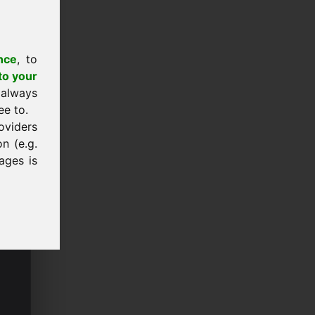
nce
, to
to your
 always
ee to.
oviders
n (e.g.
ages is