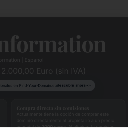
nformation
ormation | Espanol
 2.000,00 Euro (sin IVA)
cionales en Find-Your-Domain.eu
descubrir ahora ->
Compra directa sin comisiones
Actualmente tiene la opción de comprar este
dominio directamente al propietario a un precio
especial de
2000 euros
. Al eliminar la comisión